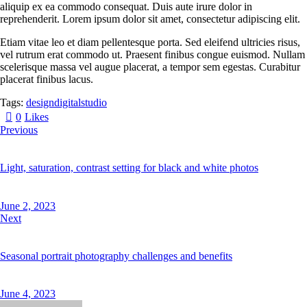
aliquip ex ea commodo consequat. Duis aute irure dolor in
reprehenderit. Lorem ipsum dolor sit amet, consectetur adipiscing elit.
Etiam vitae leo et diam pellentesque porta. Sed eleifend ultricies risus,
vel rutrum erat commodo ut. Praesent finibus congue euismod. Nullam
scelerisque massa vel augue placerat, a tempor sem egestas. Curabitur
placerat finibus lacus.
Tags:
design
digital
studio
0
Likes
Previous
Light, saturation, contrast setting for black and white photos
June 2, 2023
Next
Seasonal portrait photography challenges and benefits
June 4, 2023