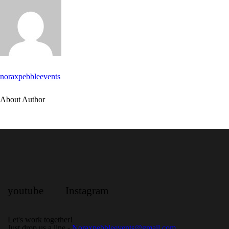
noraxpebbleevents
About Author
youtube
Instagram
Let's work together!
Just drop us a line -
Noraxpebbleevents@gmail.com