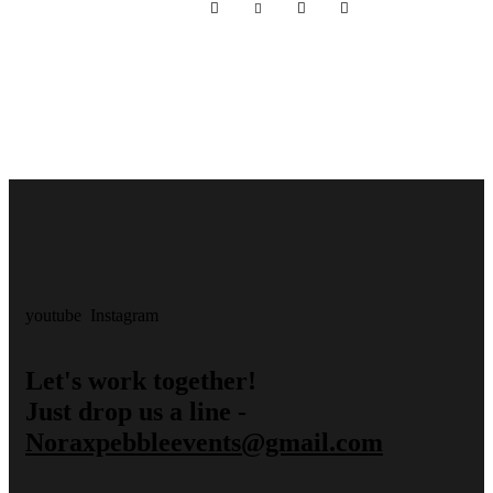
youtube
Instagram
Let's work together!
Just drop us a line -
Noraxpebbleevents@gmail.com